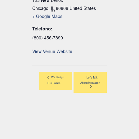
123 New Lenox
Chicago
,
IL
60606
United States
+ Google Maps
Telefono:
(800) 456-7890
View Venue Website
We Design
Let’s Talk
About Motivation
Our Future